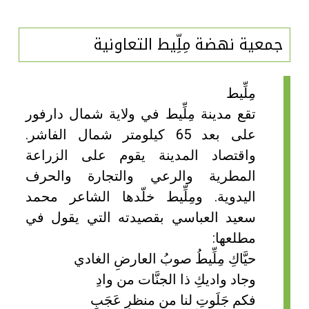
جمعية نهضة مِلِّيط التعاونية
مِلِّيط
تقع مدينة مِلِّيط في ولاية شمال دارفور
على بعد 65 كيلومتر شمال الفاشر.
واقتصاد المدينة يقوم على الزراعة
المطرية والرعي والتجارة والحرف
اليدوية. ومِلِّيط خلّدها الشاعر محمد
سعيد العباسي بقصيدته التي يقول في
مطلعها:
حيَّاكِ مِلِّيطُ صوبُ العارضِ الغادي
وجاد واديكِ ذا الجنَّات من وادِ
فكم جَلَوتِ لنا من منظرٍ عَجَبٍ