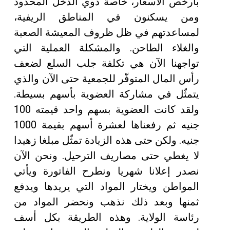
بأرخص الأسعار، خاصة ذوي الدخل المحدود
ومن يسكنون في المناطق الريفية،
لمساعدتهم في ظل ظروف المعيشة الصعبة
والغلاء الطاحن. والمشكلة العملية التي
تواجهنا الآن هي تكلفة جلب السلع لضعف
رأس المال المتوفّر للجمعية حتى الآن والذي
يتمثّل في مشاركة العضوية بأسهم بسيطة.
ولقد كانت العضوية بسهم واحد قيمته 100
جنيه ثم رفعناها لعشرة أسهم بقيمة 1000
جنيه. ولكن حتى هذه الزيادة تمثّل مبلغا زهيدا
لا يغطي حتى مصاريف الترحيل. ونحن الآن
نصدر إعلانا شهريا ونطرح الفاتورة ويأتي
المواطن ويختار المواد التي يريدها ويدفع
ثمنها وبعد ذلك نذهب ونحضر المواد من
رئاسة الولاية. وهذه الطريقة بكل أسف